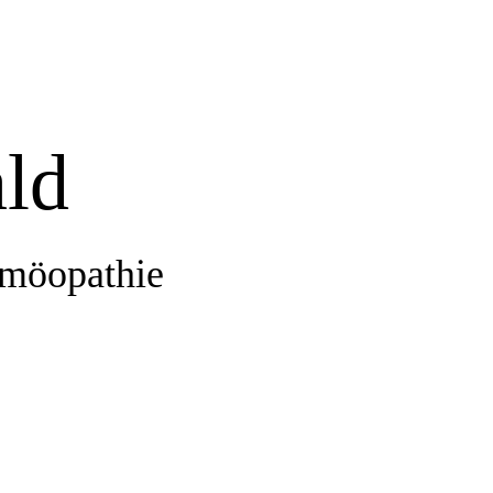
ld
omöopathie